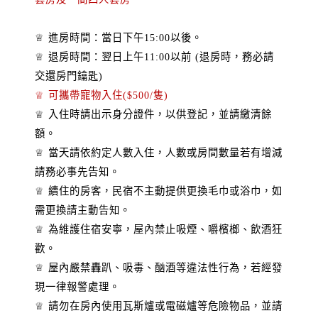
♕ 進房時間：當日下午15:00以後。
♕ 退房時間：翌日上午11:00以前 (退房時，務必請
交還房門鑰匙)
♕ 可攜帶寵物入住($500/隻)
♕ 入住時請出示身分證件，以供登記，並請繳清餘
額。
♕ 當天請依約定人數入住，人數或房間數量若有增減
請務必事先告知。
♕ 續住的房客，民宿不主動提供更換毛巾或浴巾，如
需更換請主動告知。
♕ 為維護住宿安寧，屋內禁止吸煙、嚼檳榔、飲酒狂
歡。
♕ 屋內嚴禁轟趴、吸毒、酗酒等違法性行為，若經發
現一律報警處理。
♕ 請勿在房內使用瓦斯爐或電磁爐等危險物品，並請