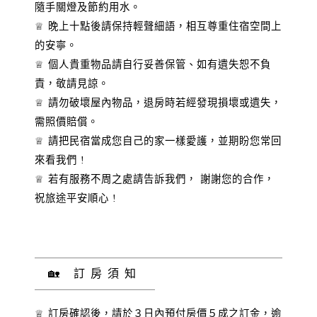
隨手關燈及節約用水。
♕ 晚上十點後請保持輕聲細語，相互尊重住宿空間上
的安寧。
♕ 個人貴重物品請自行妥善保管、如有遺失恕不負
責，敬請見諒。
♕ 請勿破壞屋內物品，退房時若經發現損壞或遺失，
需照價賠償。
♕ 請把民宿當成您自己的家一樣愛護，並期盼您常回
來看我們 !
♕ 若有服務不周之處請告訴我們， 謝謝您的合作，
祝旅途平安順心 !
🏡 訂房須知
♕ 訂房確認後，請於３日內預付房價５成之訂金，逾