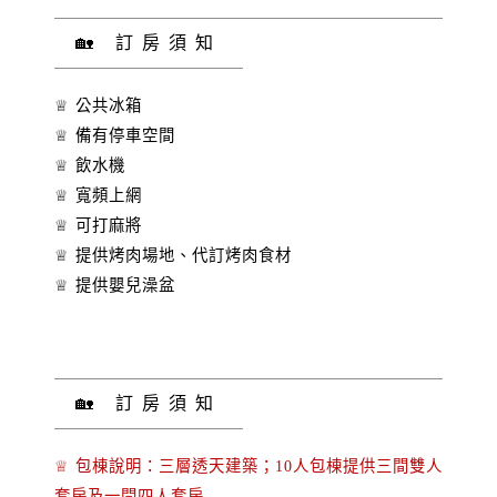
🏡 訂房須知
♕ 公共冰箱
♕ 備有停車空間
♕ 飲水機
♕ 寬頻上網
♕ 可打麻將
♕ 提供烤肉場地、代訂烤肉食材
♕ 提供嬰兒澡盆
🏡 訂房須知
♕ 包棟說明：三層透天建築；10人包棟提供三間雙人
套房及一間四人套房