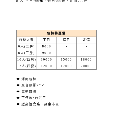
加人 平日700元、假日700元、定價700元
包棟特惠價
包棟人數
平日
假日
定價
6人(二房)
8000
-
-
8人(三房)
9000
-
-
10人(四房)
10000
15000
18000
12人(四房)
12000
17000
20000
❤️ 烤肉包棟
❤️ 原音原影KTV
❤️ 電動麻將
❤️ 可停放5台汽車
❤️ 近高速公路、羅東市區