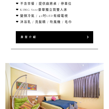
❤ 不含早餐 / 提供麻將桌 / 停車位
❤ KING Size豪華獨立筒雙人床
❤ 變頻冷氣 / 42吋LED有線電視
❤ 沐浴乳 / 洗髮精 / 吹風機 / 毛巾
房 型 介 紹