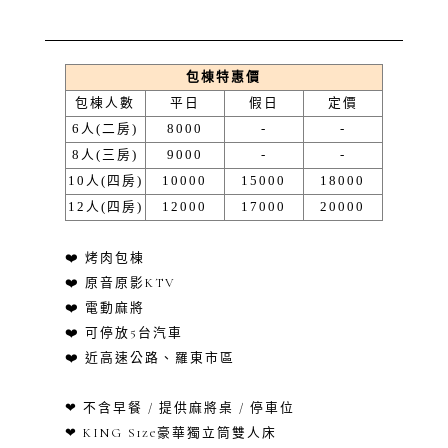
包棟特惠價
包棟人數
平日
假日
定價
6人(二房)
8000
-
-
8人(三房)
9000
-
-
10人(四房)
10000
15000
18000
12人(四房)
12000
17000
20000
❤️ 烤肉包棟
❤️ 原音原影KTV
❤️ 電動麻將
❤️ 可停放5台汽車
❤️ 近高速公路、羅東市區
❤ 不含早餐 / 提供麻將桌 / 停車位
❤ KING Size豪華獨立筒雙人床