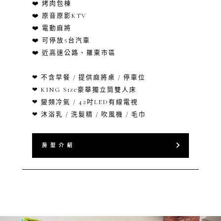
❤️ 烤肉包棟
❤️ 原音原影KTV
❤️ 電動麻將
❤️ 可停放5台汽車
❤️ 近高速公路、羅東市區
❤ 不含早餐 / 提供麻將桌 / 停車位
❤ KING Size豪華獨立筒雙人床
❤ 變頻冷氣 / 42吋LED有線電視
❤ 沐浴乳 / 洗髮精 / 吹風機 / 毛巾
房 型 介 紹