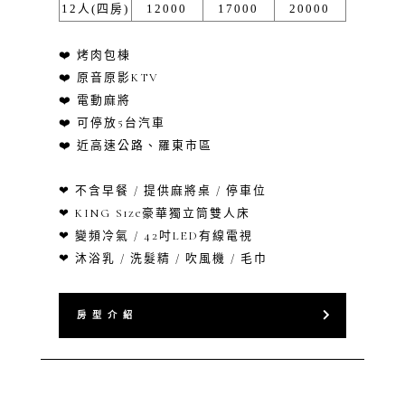
12人(四房)
12000
17000
20000
❤️ 烤肉包棟
❤️ 原音原影KTV
❤️ 電動麻將
❤️ 可停放5台汽車
❤️ 近高速公路、羅東市區
❤ 不含早餐 / 提供麻將桌 / 停車位
❤ KING Size豪華獨立筒雙人床
❤ 變頻冷氣 / 42吋LED有線電視
❤ 沐浴乳 / 洗髮精 / 吹風機 / 毛巾
房 型 介 紹